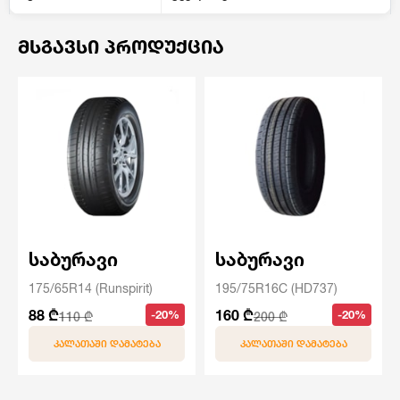
ᲛᲡᲒᲐᲕᲡᲘ ᲞᲠᲝᲓᲣᲥᲪᲘᲐ
საბურავი
საბურავი
175/65R14 (Runspirit)
195/75R16C (HD737)
88 ₾
160 ₾
-20%
-20%
110 ₾
200 ₾
ᲙᲐᲚᲐᲗᲐᲨᲘ ᲓᲐᲛᲐᲢᲔᲑᲐ
ᲙᲐᲚᲐᲗᲐᲨᲘ ᲓᲐᲛᲐᲢᲔᲑᲐ