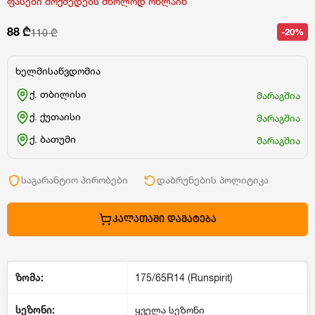
ფასები მოქმედებს მხოლოდ ონლაინ
88 ₾
-20%
110 ₾
ხელმისაწვდომია
ქ. თბილისი
მარაგშია
ქ. ქუთაისი
მარაგშია
ქ. ბათუმი
მარაგშია
საგარანტიო პირობები
დაბრუნების პოლიტიკა
ᲙᲐᲚᲐᲗᲐᲨᲘ ᲓᲐᲛᲐᲢᲔᲑᲐ
ზომა:
175/65R14 (Runspirit)
სეზონი:
ყველა სეზონი