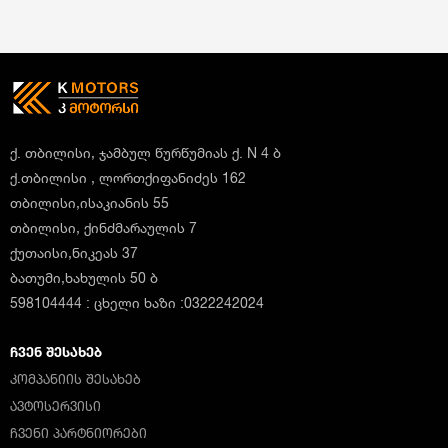
ქ. თბილისი, ჯამბულ წურწუმიას ქ. N 4 ბ
ქ.თბილისი , ლორთქიფანიძეს 162
თბილისი,ისაკიანის 55
თბილისი, ქინძმარაულის 7
ქუთაისი,ნიკეას 37
ბათუმი,ხახულის 50 ბ
598104444 : ცხელი ხაზი :0322242024
ᲩᲕᲔᲜ ᲨᲔᲡᲐᲮᲔᲑ
ᲙᲝᲛᲞᲐᲜᲘᲘᲡ ᲨᲔᲡᲐᲮᲔᲑ
ᲐᲕᲢᲝᲡᲔᲠᲕᲘᲡᲘ
ᲩᲕᲔᲜᲘ ᲞᲐᲠᲢᲜᲘᲝᲠᲔᲑᲘ