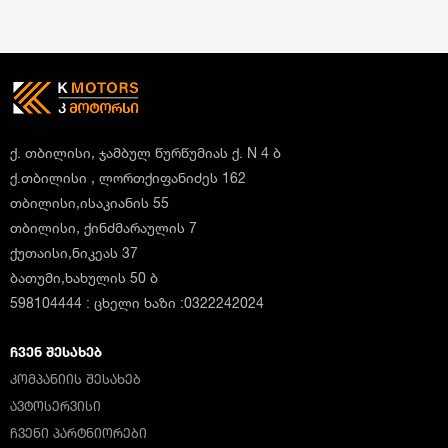
ქ. თბილისი, ჯამბულ წურწუმიას ქ. N 4 ბ
ქ.თბილისი , ლორთქიფანიძეს 162
თბილისი,ისაკიანის 55
თბილისი, ქინძმარაულის 7
ქუთაისი,ნიკეას 37
ბათუმი,ხახულის 50 ბ
598104444 : ცხელი ხაზი :0322242024
ᲩᲕᲔᲜ ᲨᲔᲡᲐᲮᲔᲑ
ᲙᲝᲛᲞᲐᲜᲘᲘᲡ ᲨᲔᲡᲐᲮᲔᲑ
ᲐᲕᲢᲝᲡᲔᲠᲕᲘᲡᲘ
ᲩᲕᲔᲜᲘ ᲞᲐᲠᲢᲜᲘᲝᲠᲔᲑᲘ