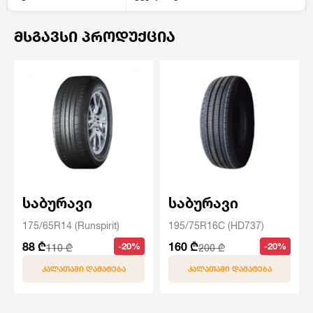
ᲛᲡᲒᲐᲕᲡᲘ ᲞᲠᲝᲓᲣᲥᲪᲘᲐ
საბურავი
საბურავი
175/65R14 (Runspirit)
195/75R16C (HD737)
88 ₾
160 ₾
-20%
-20%
110 ₾
200 ₾
ᲙᲐᲚᲐᲗᲐᲨᲘ ᲓᲐᲛᲐᲢᲔᲑᲐ
ᲙᲐᲚᲐᲗᲐᲨᲘ ᲓᲐᲛᲐᲢᲔᲑᲐ