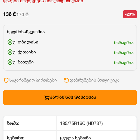
ფასები მოქმედებს მხოლოდ ონლაინ
136 ₾
-20%
170 ₾
ხელმისაწვდომია
ქ. თბილისი
მარაგშია
ქ. ქუთაისი
მარაგშია
ქ. ბათუმი
მარაგშია
საგარანტიო პირობები
დაბრუნების პოლიტიკა
ᲙᲐᲚᲐᲗᲐᲨᲘ ᲓᲐᲛᲐᲢᲔᲑᲐ
ზომა:
185/75R16C (HD737)
სეზონი:
ყველა სეზონი