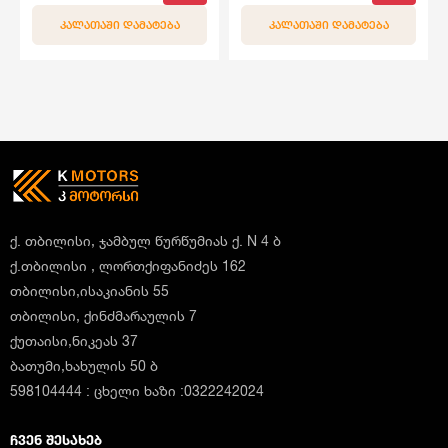
ᲙᲐᲚᲐᲗᲐᲨᲘ ᲓᲐᲛᲐᲢᲔᲑᲐ
ᲙᲐᲚᲐᲗᲐᲨᲘ ᲓᲐᲛᲐᲢᲔᲑᲐ
ქ. თბილისი, ჯამბულ წურწუმიას ქ. N 4 ბ
ქ.თბილისი , ლორთქიფანიძეს 162
თბილისი,ისაკიანის 55
თბილისი, ქინძმარაულის 7
ქუთაისი,ნიკეას 37
ბათუმი,ხახულის 50 ბ
598104444 : ცხელი ხაზი :0322242024
ᲩᲕᲔᲜ ᲨᲔᲡᲐᲮᲔᲑ