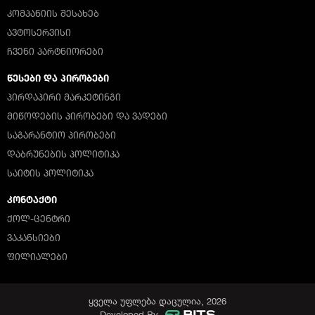
ᲙᲝᲛᲞᲐᲜᲘᲘᲡ ᲨᲔᲡᲐᲮᲔᲑ
ᲐᲕᲢᲝᲡᲔᲠᲕᲘᲡᲘ
ᲩᲕᲔᲜᲘ ᲞᲐᲠᲢᲜᲘᲝᲠᲔᲑᲘ
ᲬᲔᲡᲔᲑᲘ ᲓᲐ ᲞᲘᲠᲝᲑᲔᲑᲘ
ᲞᲘᲠᲓᲐᲞᲘᲠᲘ ᲛᲐᲠᲙᲔᲢᲘᲜᲒᲘ
ᲛᲘᲬᲝᲓᲔᲑᲘᲡ ᲞᲘᲠᲝᲑᲔᲑᲘ ᲓᲐ ᲕᲐᲓᲔᲑᲘ
ᲡᲐᲒᲐᲠᲐᲜᲢᲘᲝ ᲞᲘᲠᲝᲑᲔᲑᲘ
ᲓᲐᲑᲠᲣᲜᲔᲑᲘᲡ ᲞᲝᲚᲘᲢᲘᲙᲐ
ᲡᲐᲘᲢᲘᲡ ᲞᲝᲚᲘᲢᲘᲙᲐ
ᲙᲝᲜᲢᲐᲥᲢᲘ
ᲥᲝᲚ-ᲪᲔᲜᲢᲠᲘ
ᲕᲐᲙᲐᲜᲡᲘᲔᲑᲘ
ᲤᲘᲚᲘᲐᲚᲔᲑᲘ
ყველა უფლება დაცულია, 2026
Developed By