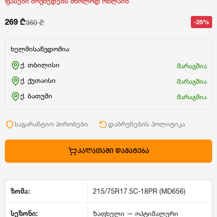
ფასები მოქმედებს მხოლოდ ონლაინ
269 ₾
-25%
360 ₾
ხელმისაწვდომია
ქ. თბილისი
მარაგშია
ქ. ქუთაისი
მარაგშია
ქ. ბათუმი
მარაგშია
საგარანტიო პირობები
დაბრუნების პოლიტიკა
ᲙᲐᲚᲐᲗᲐᲨᲘ ᲓᲐᲛᲐᲢᲔᲑᲐ
ზომა:
215/75R17.5C-18PR (MD656)
სეზონი:
ზაფხული — ოპტიმალური