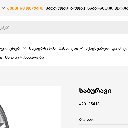
Ბ
ᲨᲔᲘᲫᲘᲜᲔ ᲝᲜᲚᲐᲘᲜ
ᲙᲐᲢᲐᲚᲝᲒᲘ
ᲑᲚᲝᲒᲘ
ᲡᲐᲒᲐᲠᲐᲜᲢᲘᲝ ᲞᲘᲠᲝᲑ
ფილტრები
საცხებ-საპოხი მასალები
აქსესუარები და მოვ
ი
სხვა ავტონაწილები
საბურავი
#20125413
ბრენდი: