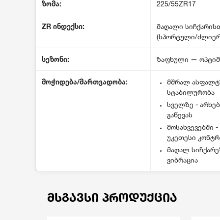
ზომა:
225/55ZR17
ZR
ინდექსი
:
მაღალი სიჩქარის
(სპორტული/ძლიერ
სეზონი:
ზაფხული — ოპტიმ
მოჭიდება/მართვადობა:
მშრალ ასფალტზ
სტაბილურობა
სველზე - არხე
გაწევას
მოსახვევებში 
უკეთესი კონტ
მაღალ სიჩქარე
ვიბრაცია
ᲛᲡᲒᲐᲕᲡᲘ ᲞᲠᲝᲓᲣᲥᲪᲘᲐ