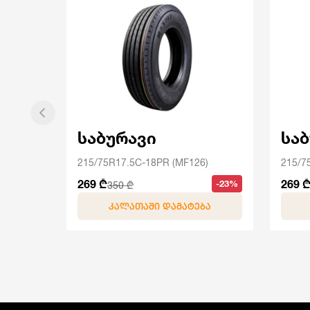
საბურავი
სა
215/75R17.5C-18PR (MF126)
215/7
269 ₾
269 
-23%
350 ₾
ᲙᲐᲚᲐᲗᲐᲨᲘ ᲓᲐᲛᲐᲢᲔᲑᲐ