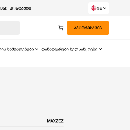
ᲔᲑᲘ
ᲙᲝᲜᲢᲐᲥᲢᲘ
GE
ᲐᲕᲢᲝᲠᲘᲖᲐᲪᲘᲐ
ლის საშუალებები
დანადგარები ხელსაწყოები
MAXZEZ