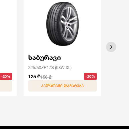
საბურავი
საბ
225/50ZR17S (98W XL)
225/55Z
125 ₾
129 ₾
-20%
-20%
156 ₾
1
ᲙᲐᲚᲐᲗᲐᲨᲘ ᲓᲐᲛᲐᲢᲔᲑᲐ
Კ