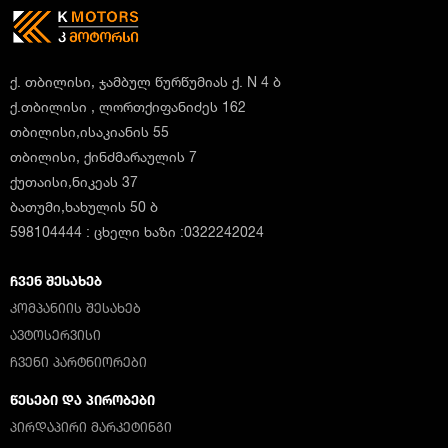
ქ. თბილისი, ჯამბულ წურწუმიას ქ. N 4 ბ
ქ.თბილისი , ლორთქიფანიძეს 162
თბილისი,ისაკიანის 55
თბილისი, ქინძმარაულის 7
ქუთაისი,ნიკეას 37
ბათუმი,ხახულის 50 ბ
598104444 : ცხელი ხაზი :0322242024
ᲩᲕᲔᲜ ᲨᲔᲡᲐᲮᲔᲑ
ᲙᲝᲛᲞᲐᲜᲘᲘᲡ ᲨᲔᲡᲐᲮᲔᲑ
ᲐᲕᲢᲝᲡᲔᲠᲕᲘᲡᲘ
ᲩᲕᲔᲜᲘ ᲞᲐᲠᲢᲜᲘᲝᲠᲔᲑᲘ
ᲬᲔᲡᲔᲑᲘ ᲓᲐ ᲞᲘᲠᲝᲑᲔᲑᲘ
ᲞᲘᲠᲓᲐᲞᲘᲠᲘ ᲛᲐᲠᲙᲔᲢᲘᲜᲒᲘ