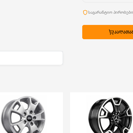
საგარანტიო პირობებ
ᲙᲐᲚᲐᲗᲐᲨ