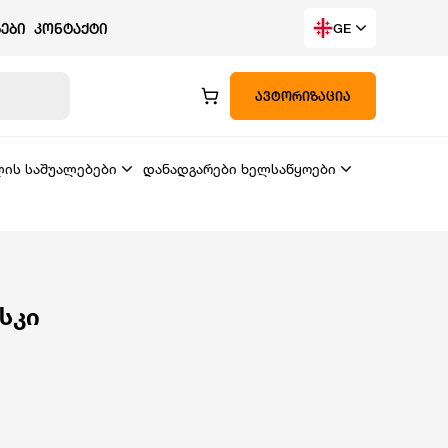
ᲔᲑᲘ
ᲙᲝᲜᲢᲐᲥᲢᲘ
GE
ᲐᲕᲢᲝᲠᲘᲖᲐᲪᲘᲐ
ლის საშუალებები
დანადგარები ხელსაწყოები
სკი