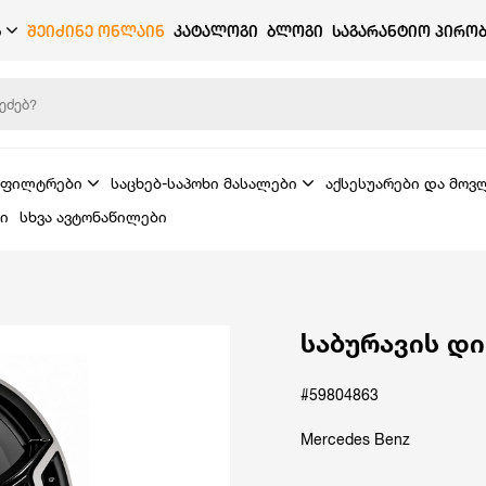
Ბ
ᲨᲔᲘᲫᲘᲜᲔ ᲝᲜᲚᲐᲘᲜ
ᲙᲐᲢᲐᲚᲝᲒᲘ
ᲑᲚᲝᲒᲘ
ᲡᲐᲒᲐᲠᲐᲜᲢᲘᲝ ᲞᲘᲠᲝᲑ
ფილტრები
საცხებ-საპოხი მასალები
აქსესუარები და მოვ
ი
სხვა ავტონაწილები
საბურავის დი
#59804863
Mercedes Benz