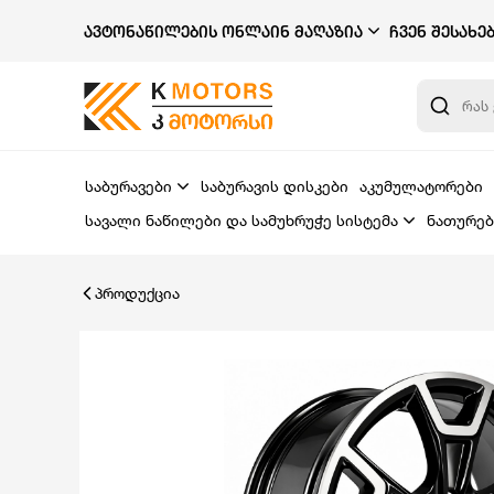
ᲐᲕᲢᲝᲜᲐᲬᲘᲚᲔᲑᲘᲡ ᲝᲜᲚᲐᲘᲜ ᲛᲐᲦᲐᲖᲘᲐ
ᲩᲕᲔᲜ ᲨᲔᲡᲐᲮᲔ
საბურავები
საბურავის დისკები
აკუმულატორები
სავალი ნაწილები და სამუხრუჭე სისტემა
ნათურებ
პროდუქცია