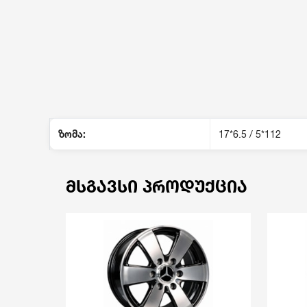
ზომა:
17*6.5 / 5*112
ᲛᲡᲒᲐᲕᲡᲘ ᲞᲠᲝᲓᲣᲥᲪᲘᲐ