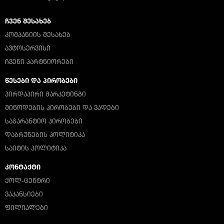
ᲩᲕᲔᲜ ᲨᲔᲡᲐᲮᲔᲑ
ᲙᲝᲛᲞᲐᲜᲘᲘᲡ ᲨᲔᲡᲐᲮᲔᲑ
ᲐᲕᲢᲝᲡᲔᲠᲕᲘᲡᲘ
ᲩᲕᲔᲜᲘ ᲞᲐᲠᲢᲜᲘᲝᲠᲔᲑᲘ
ᲬᲔᲡᲔᲑᲘ ᲓᲐ ᲞᲘᲠᲝᲑᲔᲑᲘ
ᲞᲘᲠᲓᲐᲞᲘᲠᲘ ᲛᲐᲠᲙᲔᲢᲘᲜᲒᲘ
ᲛᲘᲬᲝᲓᲔᲑᲘᲡ ᲞᲘᲠᲝᲑᲔᲑᲘ ᲓᲐ ᲕᲐᲓᲔᲑᲘ
ᲡᲐᲒᲐᲠᲐᲜᲢᲘᲝ ᲞᲘᲠᲝᲑᲔᲑᲘ
ᲓᲐᲑᲠᲣᲜᲔᲑᲘᲡ ᲞᲝᲚᲘᲢᲘᲙᲐ
ᲡᲐᲘᲢᲘᲡ ᲞᲝᲚᲘᲢᲘᲙᲐ
ᲙᲝᲜᲢᲐᲥᲢᲘ
ᲥᲝᲚ-ᲪᲔᲜᲢᲠᲘ
ᲕᲐᲙᲐᲜᲡᲘᲔᲑᲘ
ᲤᲘᲚᲘᲐᲚᲔᲑᲘ