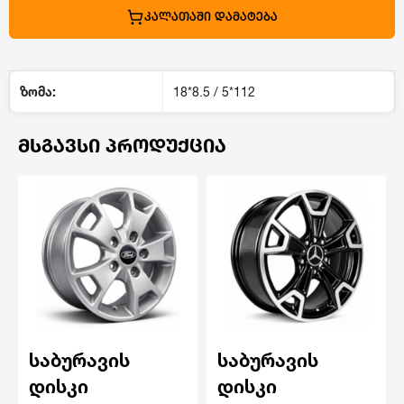
ᲙᲐᲚᲐᲗᲐᲨᲘ ᲓᲐᲛᲐᲢᲔᲑᲐ
ზომა:
18*8.5 / 5*112
ᲛᲡᲒᲐᲕᲡᲘ ᲞᲠᲝᲓᲣᲥᲪᲘᲐ
საბურავის
საბურავის
დისკი
დისკი