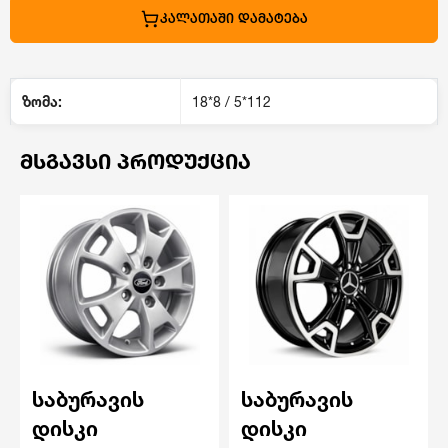
ᲙᲐᲚᲐᲗᲐᲨᲘ ᲓᲐᲛᲐᲢᲔᲑᲐ
ზომა:
18*8 / 5*112
ᲛᲡᲒᲐᲕᲡᲘ ᲞᲠᲝᲓᲣᲥᲪᲘᲐ
საბურავის
საბურავის
დისკი
დისკი