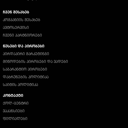
ᲩᲕᲔᲜ ᲨᲔᲡᲐᲮᲔᲑ
ᲙᲝᲛᲞᲐᲜᲘᲘᲡ ᲨᲔᲡᲐᲮᲔᲑ
ᲐᲕᲢᲝᲡᲔᲠᲕᲘᲡᲘ
ᲩᲕᲔᲜᲘ ᲞᲐᲠᲢᲜᲘᲝᲠᲔᲑᲘ
ᲬᲔᲡᲔᲑᲘ ᲓᲐ ᲞᲘᲠᲝᲑᲔᲑᲘ
ᲞᲘᲠᲓᲐᲞᲘᲠᲘ ᲛᲐᲠᲙᲔᲢᲘᲜᲒᲘ
ᲛᲘᲬᲝᲓᲔᲑᲘᲡ ᲞᲘᲠᲝᲑᲔᲑᲘ ᲓᲐ ᲕᲐᲓᲔᲑᲘ
ᲡᲐᲒᲐᲠᲐᲜᲢᲘᲝ ᲞᲘᲠᲝᲑᲔᲑᲘ
ᲓᲐᲑᲠᲣᲜᲔᲑᲘᲡ ᲞᲝᲚᲘᲢᲘᲙᲐ
ᲡᲐᲘᲢᲘᲡ ᲞᲝᲚᲘᲢᲘᲙᲐ
ᲙᲝᲜᲢᲐᲥᲢᲘ
ᲥᲝᲚ-ᲪᲔᲜᲢᲠᲘ
ᲕᲐᲙᲐᲜᲡᲘᲔᲑᲘ
ᲤᲘᲚᲘᲐᲚᲔᲑᲘ