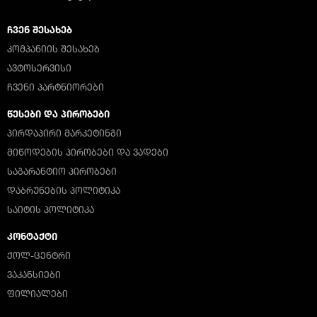
ᲩᲕᲔᲜ ᲨᲔᲡᲐᲮᲔᲑ
ᲙᲝᲛᲞᲐᲜᲘᲘᲡ ᲨᲔᲡᲐᲮᲔᲑ
ᲐᲕᲢᲝᲡᲔᲠᲕᲘᲡᲘ
ᲩᲕᲔᲜᲘ ᲞᲐᲠᲢᲜᲘᲝᲠᲔᲑᲘ
ᲬᲔᲡᲔᲑᲘ ᲓᲐ ᲞᲘᲠᲝᲑᲔᲑᲘ
ᲞᲘᲠᲓᲐᲞᲘᲠᲘ ᲛᲐᲠᲙᲔᲢᲘᲜᲒᲘ
ᲛᲘᲬᲝᲓᲔᲑᲘᲡ ᲞᲘᲠᲝᲑᲔᲑᲘ ᲓᲐ ᲕᲐᲓᲔᲑᲘ
ᲡᲐᲒᲐᲠᲐᲜᲢᲘᲝ ᲞᲘᲠᲝᲑᲔᲑᲘ
ᲓᲐᲑᲠᲣᲜᲔᲑᲘᲡ ᲞᲝᲚᲘᲢᲘᲙᲐ
ᲡᲐᲘᲢᲘᲡ ᲞᲝᲚᲘᲢᲘᲙᲐ
ᲙᲝᲜᲢᲐᲥᲢᲘ
ᲥᲝᲚ-ᲪᲔᲜᲢᲠᲘ
ᲕᲐᲙᲐᲜᲡᲘᲔᲑᲘ
ᲤᲘᲚᲘᲐᲚᲔᲑᲘ