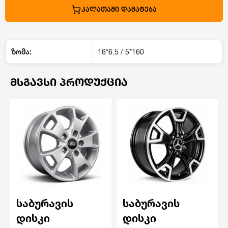
ᲙᲐᲚᲐᲗᲐᲨᲘ ᲓᲐᲛᲐᲢᲔᲑᲐ
ზომა:
16*6.5 / 5*160
ᲛᲡᲒᲐᲕᲡᲘ ᲞᲠᲝᲓᲣᲥᲪᲘᲐ
საბურავის
საბურავის
დისკი
დისკი