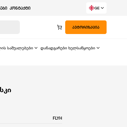
ᲔᲑᲘ
ᲙᲝᲜᲢᲐᲥᲢᲘ
GE
ᲐᲕᲢᲝᲠᲘᲖᲐᲪᲘᲐ
ლის საშუალებები
დანადგარები ხელსაწყოები
სკი
FLYH