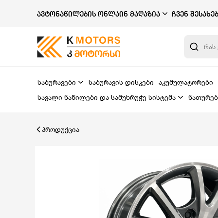
ᲐᲕᲢᲝᲜᲐᲬᲘᲚᲔᲑᲘᲡ ᲝᲜᲚᲐᲘᲜ ᲛᲐᲦᲐᲖᲘᲐ
ᲩᲕᲔᲜ ᲨᲔᲡᲐᲮᲔ
საბურავები
საბურავის დისკები
აკუმულატორები
სავალი ნაწილები და სამუხრუჭე სისტემა
ნათურებ
პროდუქცია