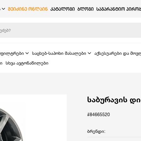
Ბ
ᲨᲔᲘᲫᲘᲜᲔ ᲝᲜᲚᲐᲘᲜ
ᲙᲐᲢᲐᲚᲝᲒᲘ
ᲑᲚᲝᲒᲘ
ᲡᲐᲒᲐᲠᲐᲜᲢᲘᲝ ᲞᲘᲠᲝᲑ
ფილტრები
საცხებ-საპოხი მასალები
აქსესუარები და მოვ
ი
სხვა ავტონაწილები
საბურავის დი
#84665520
ბრენდი: