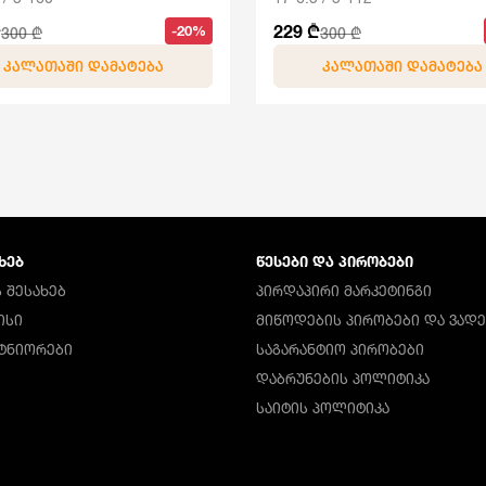
₾
229 ₾
-20%
300 ₾
300 ₾
ᲙᲐᲚᲐᲗᲐᲨᲘ ᲓᲐᲛᲐᲢᲔᲑᲐ
ᲙᲐᲚᲐᲗᲐᲨᲘ ᲓᲐᲛᲐᲢᲔᲑᲐ
ᲮᲔᲑ
ᲬᲔᲡᲔᲑᲘ ᲓᲐ ᲞᲘᲠᲝᲑᲔᲑᲘ
 ᲨᲔᲡᲐᲮᲔᲑ
ᲞᲘᲠᲓᲐᲞᲘᲠᲘ ᲛᲐᲠᲙᲔᲢᲘᲜᲒᲘ
ᲘᲡᲘ
ᲛᲘᲬᲝᲓᲔᲑᲘᲡ ᲞᲘᲠᲝᲑᲔᲑᲘ ᲓᲐ ᲕᲐᲓᲔ
ᲠᲢᲜᲘᲝᲠᲔᲑᲘ
ᲡᲐᲒᲐᲠᲐᲜᲢᲘᲝ ᲞᲘᲠᲝᲑᲔᲑᲘ
ᲓᲐᲑᲠᲣᲜᲔᲑᲘᲡ ᲞᲝᲚᲘᲢᲘᲙᲐ
ᲡᲐᲘᲢᲘᲡ ᲞᲝᲚᲘᲢᲘᲙᲐ