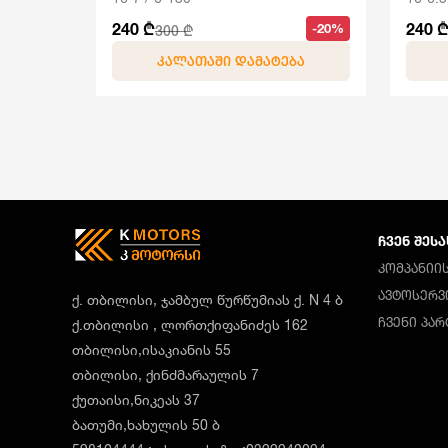
240 ₾
240 
-20%
300 ₾
ᲙᲐᲚᲐᲗᲐᲨᲘ ᲓᲐᲛᲐᲢᲔᲑᲐ
ᲩᲕᲔᲜ ᲨᲔᲡᲐ
ᲙᲝᲛᲞᲐᲜᲘᲘᲡ
ᲐᲕᲢᲝᲡᲔᲠᲕ
ქ. თბილისი, ჯამბულ წურწუმიას ქ. N 4 ბ
ᲩᲕᲔᲜᲘ ᲞᲐ
ქ.თბილისი , ლორთქიფანიძეს 162
თბილისი,ისაკიანის 55
თბილისი, ქინძმარაულის 7
ქუთაისი,ნიკეას 37
ბათუმი,ხახულის 50 ბ