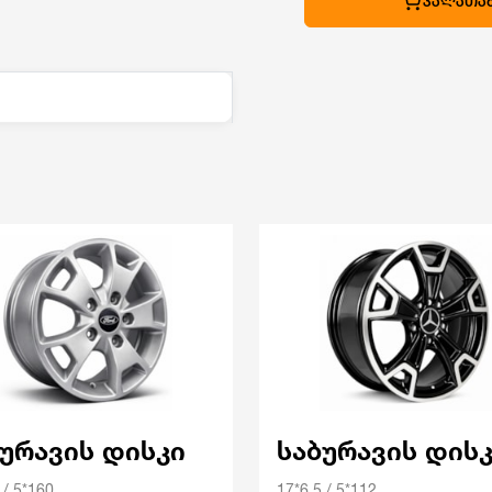
ᲙᲐᲚᲐᲗᲐᲨ
ბურავის დისკი
საბურავის დის
 / 5*160
17*6.5 / 5*112