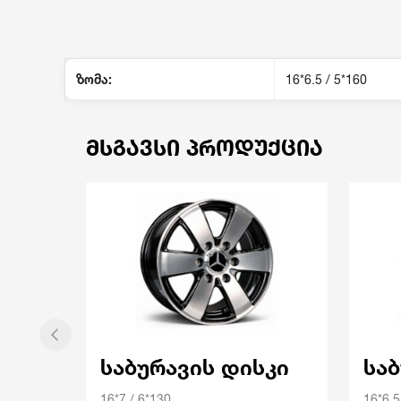
ზომა:
16*6.5 / 5*160
ᲛᲡᲒᲐᲕᲡᲘ ᲞᲠᲝᲓᲣᲥᲪᲘᲐ
საბურავის დისკი
სა
16*7 / 6*130
16*6.5